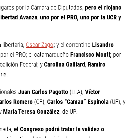
 lugares por la Cámara de Diputados,
pero el riojano
Libertad Avanza
,
uno por el PRO, uno por la UCR y
libertaria,
Oscar Zago
;
y el correntino
Lisandro
, por el PRO; el catamarqueño
Francisco Monti;
por
alición Federal; y
Carolina Gaillard
,
Ramiro
ria.
ionales
Juan Carlos Pagotto
(LLA),
Víctor
arlos Romero
(CF),
Carlos “Camau” Espínola
(UF), y
y
María Teresa González
, de UP.
rmada,
el Congreso podrá tratar la validez o