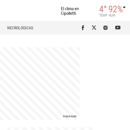
4°
92%
El clima en
Cipolletti
TEMP
HUM
NECROLÓGICAS