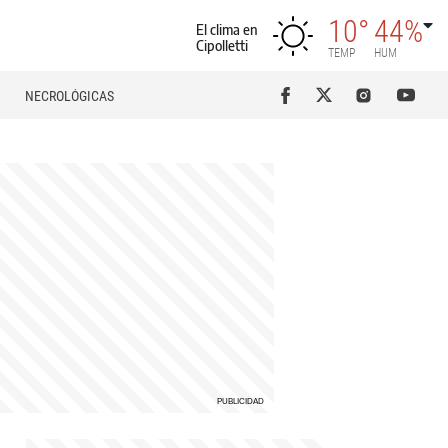
10°
44%
El clima en
Cipolletti
TEMP
HUM
NECROLÓGICAS