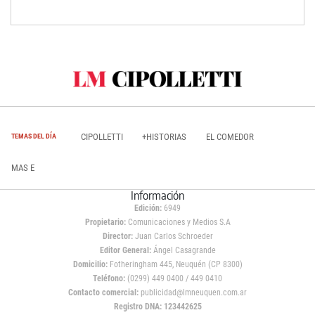
CIPOLLETTI
+HISTORIAS
EL COMEDOR
TEMAS DEL DÍA
MAS E
Información
Edición:
6949
Propietario:
Comunicaciones y Medios S.A
Director:
Juan Carlos Schroeder
Editor General:
Ángel Casagrande
Domicilio:
Fotheringham 445, Neuquén (CP 8300)
Teléfono:
(0299) 449 0400 / 449 0410
Contacto comercial:
publicidad@lmneuquen.com.ar
Registro DNA: 123442625