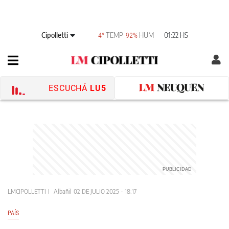
Cipolletti
TEMP
HUM
01:22 HS
4°
92%
ESCUCHÁ
LU5
LMCIPOLLETTI
Albañil
02 DE JULIO 2025 - 18:17
PAÍS