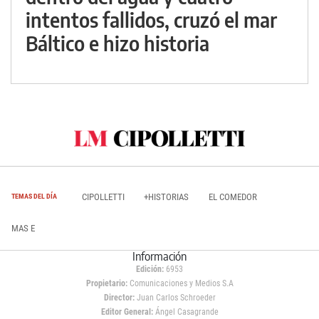
intentos fallidos, cruzó el mar
Báltico e hizo historia
CIPOLLETTI
+HISTORIAS
EL COMEDOR
TEMAS DEL DÍA
MAS E
Información
Edición:
6953
Propietario:
Comunicaciones y Medios S.A
Director:
Juan Carlos Schroeder
Editor General:
Ángel Casagrande