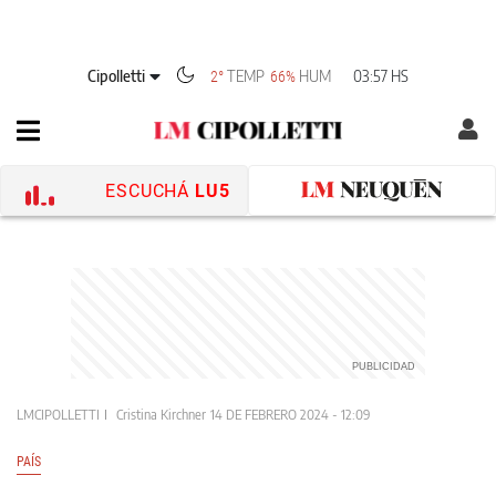
Cipolletti
TEMP
HUM
03:57 HS
2°
66%
ESCUCHÁ
LU5
LMCIPOLLETTI
Cristina Kirchner
14 DE FEBRERO 2024 - 12:09
PAÍS