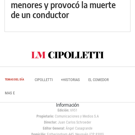
menores y provocó la muerte
de un conductor
CIPOLLETTI
+HISTORIAS
EL COMEDOR
TEMAS DEL DÍA
MAS E
Información
Edición:
6951
Propietario:
Comunicaciones y Medios S.A
Director:
Juan Carlos Schroeder
Editor General:
Ángel Casagrande
Domicilio:
Fotheringham 445, Neuquén (CP 8300)