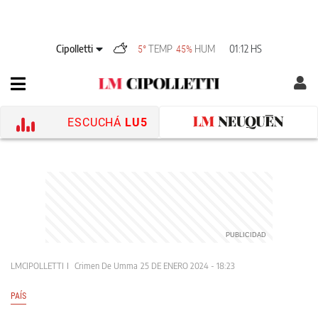
Cipolletti
TEMP
HUM
01:12 HS
5°
45%
ESCUCHÁ
LU5
LMCIPOLLETTI
Crimen De Umma
25 DE ENERO 2024 - 18:23
PAÍS