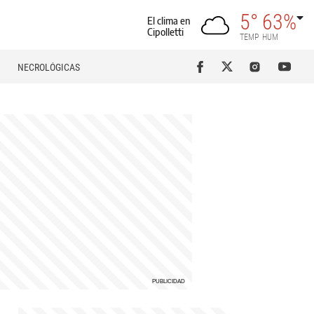
5°
63%
El clima en
Cipolletti
TEMP
HUM
NECROLÓGICAS