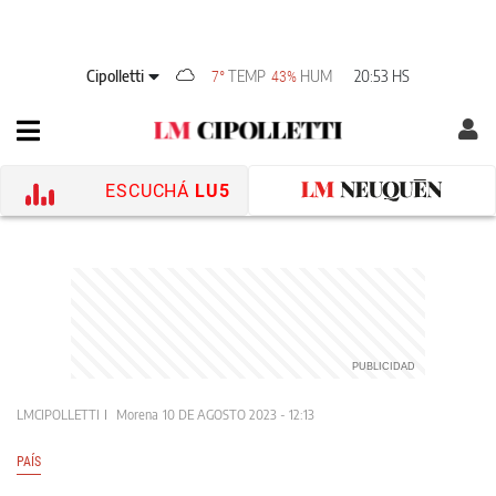
Cipolletti
TEMP
HUM
20:53 HS
7°
43%
ESCUCHÁ
LU5
LMCIPOLLETTI
Morena
10 DE AGOSTO 2023 - 12:13
PAÍS