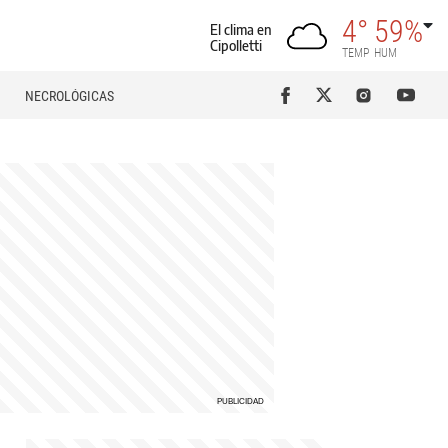
4°
59%
El clima en
Cipolletti
TEMP
HUM
NECROLÓGICAS