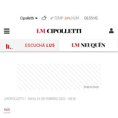
Cipolletti
TEMP
HUM
06:59 HS
4°
59%
ESCUCHÁ
LU5
LMCIPOLLETTI
Alerta
24 DE FEBRERO 2025 - 08:18
PAÍS