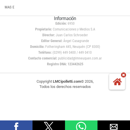
MAS E
Información
Edición:
6950
Propietario:
Comunicaciones y Medios S.A
Director:
Juan Carlos Schroeder
Editor General:
Ángel Casagrande
Domicilio:
Fotheringham 445, Neuquén (CP 8300)
Teléfono:
(0299) 449 0400 / 449 0410
Contacto comercial:
publicidad@lmneuquen.com.ar
Registro DNA: 123442625
Copyright
LMCipolletti.com
© 2026,
Todos los derechos reservados