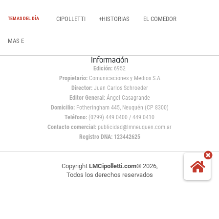
CIPOLLETTI
+HISTORIAS
EL COMEDOR
TEMAS DEL DÍA
MAS E
Información
Edición:
6952
Propietario:
Comunicaciones y Medios S.A
Director:
Juan Carlos Schroeder
Editor General:
Ángel Casagrande
Domicilio:
Fotheringham 445, Neuquén (CP 8300)
Teléfono:
(0299) 449 0400 / 449 0410
Contacto comercial:
publicidad@lmneuquen.com.ar
Registro DNA: 123442625
Copyright
LMCipolletti.com
© 2026,
Todos los derechos reservados