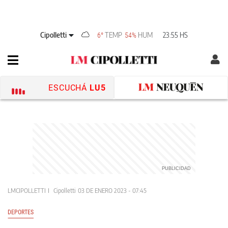
Cipolletti
TEMP
HUM
23:55 HS
6°
54%
ESCUCHÁ
LU5
LMCIPOLLETTI
Cipolletti
03 DE ENERO 2023 - 07:45
DEPORTES