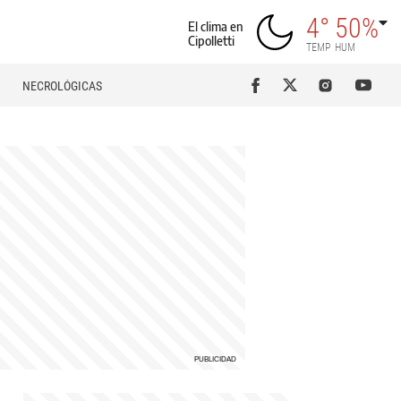
4°
50%
El clima en
Cipolletti
TEMP
HUM
NECROLÓGICAS