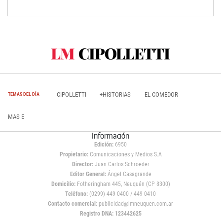
CIPOLLETTI
+HISTORIAS
EL COMEDOR
TEMAS DEL DÍA
MAS E
Información
Edición:
6950
Propietario:
Comunicaciones y Medios S.A
Director:
Juan Carlos Schroeder
Editor General:
Ángel Casagrande
Domicilio:
Fotheringham 445, Neuquén (CP 8300)
Teléfono:
(0299) 449 0400 / 449 0410
Contacto comercial:
publicidad@lmneuquen.com.ar
Registro DNA: 123442625