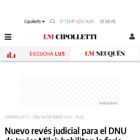
Cipolletti
TEMP
HUM
01:58 HS
5°
62%
ESCUCHÁ
LU5
LMCIPOLLETTI
DNU
04 DE ENERO 2024 - 19:42
Nuevo revés judicial para el DNU