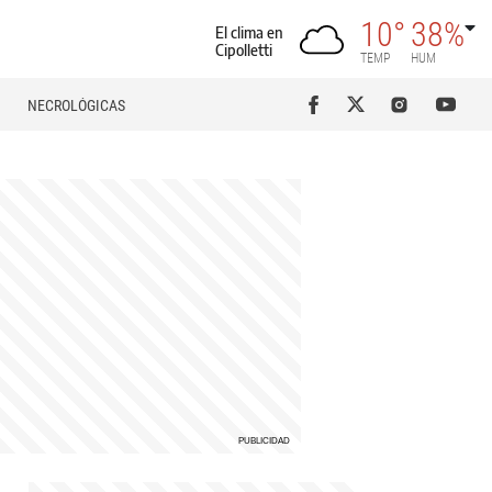
10°
38%
El clima en
Cipolletti
TEMP
HUM
NECROLÓGICAS