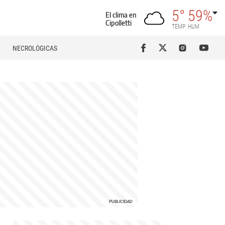
5°
59%
El clima en
Cipolletti
TEMP
HUM
NECROLÓGICAS