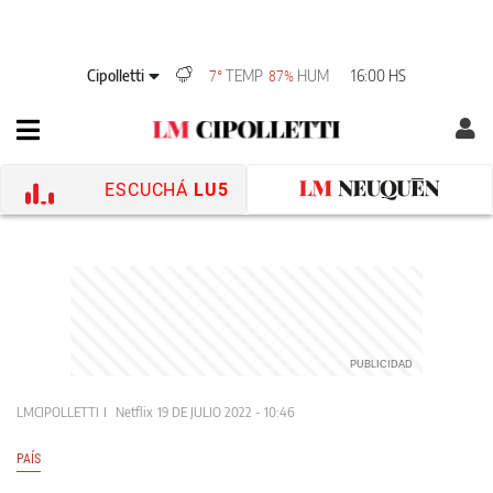
Cipolletti
TEMP
HUM
16:00 HS
7°
87%
ESCUCHÁ
LU5
LMCIPOLLETTI
Netflix
19 DE JULIO 2022 - 10:46
PAÍS