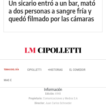
Un sicario entró a un bar, mató
a dos personas a sangre fría y
quedó filmado por las cámaras
CIPOLLETTI
+HISTORIAS
EL COMEDOR
TEMAS DEL DÍA
MAS E
Información
Edición:
6948
Propietario:
Comunicaciones y Medios S.A
Director:
Juan Carlos Schroeder