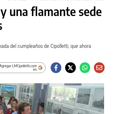
 y una flamante sede
s
nada del cumpleaños de Cipolletti, que ahora
Agregar LMCipolletti.com
en