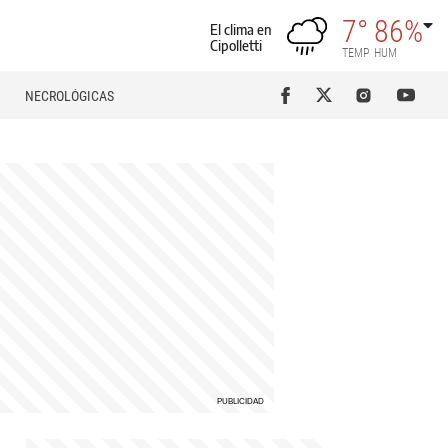
7°
86%
El clima en
Cipolletti
TEMP
HUM
NECROLÓGICAS