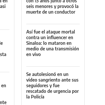
a en
con 13 años junto a otros
asi
seis menores y provocó la
muerte de un conductor
Así fue el ataque mortal
contra un influencer en
de
Sinaloa: lo mataron en
medio de una transmisión
asta
en vivo
Se autolesionó en un
video sangriento ante sus
 en
seguidores y fue
rescatado de urgencia por
la Policía
nte