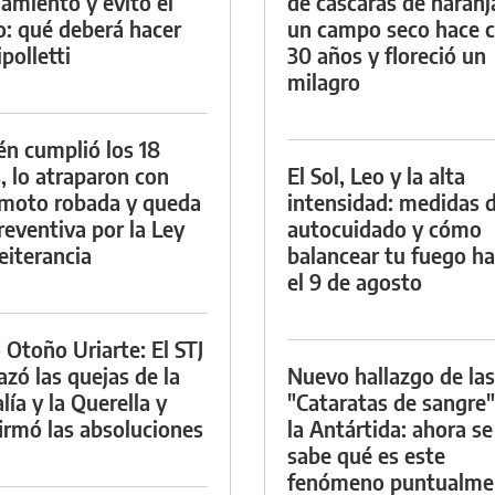
namiento y evitó el
de cáscaras de naranj
io: qué deberá hacer
un campo seco hace c
polletti
30 años y floreció un
milagro
én cumplió los 18
, lo atraparon con
El Sol, Leo y la alta
moto robada y queda
intensidad: medidas 
reventiva por la Ley
autocuidado y cómo
eiterancia
balancear tu fuego h
el 9 de agosto
 Otoño Uriarte: El STJ
azó las quejas de la
Nuevo hallazgo de las
lía y la Querella y
"Cataratas de sangre"
irmó las absoluciones
la Antártida: ahora se
sabe qué es este
fenómeno puntualme