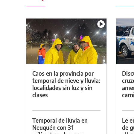
Caos en la provincia por
Discu
temporal de nieve y lluvia:
cruz
localidades sin luz y sin
amen
clases
carn
Temporal de lluvia en
Le e
Neuquén con 31
de g