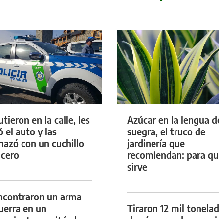
tieron en la calle, les
Azúcar en la lengua d
ó el auto y las
suegra, el truco de
azó con un cuchillo
jardinería que
icero
recomiendan: para qu
sirve
ncontraron un arma
uerra en un
Tiraron 12 mil tonela