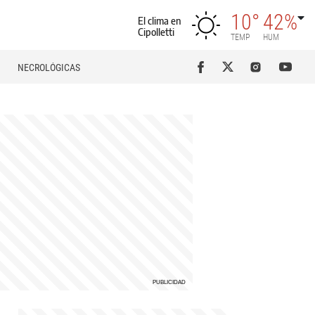
10°
42%
El clima en
Cipolletti
TEMP
HUM
NECROLÓGICAS