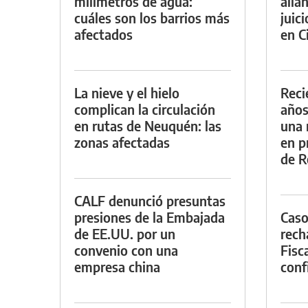
milímetros de agua:
alla
cuáles son los barrios más
juic
afectados
en Ci
La nieve y el hielo
Reci
complican la circulación
años
en rutas de Neuquén: las
una 
zonas afectadas
en p
de R
CALF denunció presuntas
presiones de la Embajada
Caso
de EE.UU. por un
rech
convenio con una
Fisca
empresa china
conf