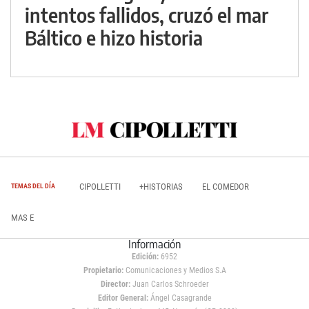
intentos fallidos, cruzó el mar
Báltico e hizo historia
CIPOLLETTI
+HISTORIAS
EL COMEDOR
TEMAS DEL DÍA
MAS E
Información
Edición:
6952
Propietario:
Comunicaciones y Medios S.A
Director:
Juan Carlos Schroeder
Editor General:
Ángel Casagrande