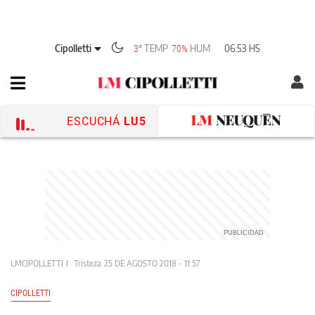
Cipolletti
TEMP
HUM
06:53 HS
3°
70%
ESCUCHÁ
LU5
LMCIPOLLETTI
Tristeza
25 DE AGOSTO 2018 - 11:57
CIPOLLETTI