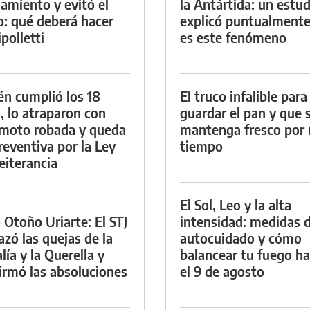
namiento y evitó el
la Antártida: un estud
io: qué deberá hacer
explicó puntualment
polletti
es este fenómeno
én cumplió los 18
El truco infalible para
, lo atraparon con
guardar el pan y que 
moto robada y queda
mantenga fresco por
reventiva por la Ley
tiempo
eiterancia
El Sol, Leo y la alta
 Otoño Uriarte: El STJ
intensidad: medidas 
azó las quejas de la
autocuidado y cómo
lía y la Querella y
balancear tu fuego h
irmó las absoluciones
el 9 de agosto