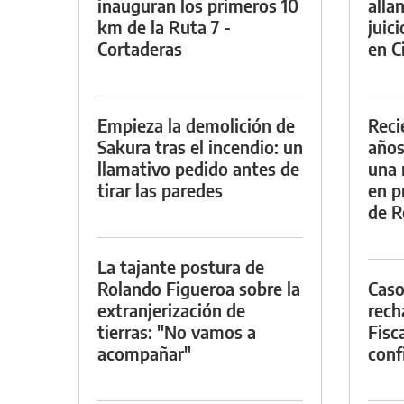
inauguran los primeros 10
alla
km de la Ruta 7 -
juic
Cortaderas
en Ci
Empieza la demolición de
Reci
Sakura tras el incendio: un
años
llamativo pedido antes de
una 
tirar las paredes
en p
de R
La tajante postura de
Rolando Figueroa sobre la
Caso
extranjerización de
rech
tierras: "No vamos a
Fisca
acompañar"
conf