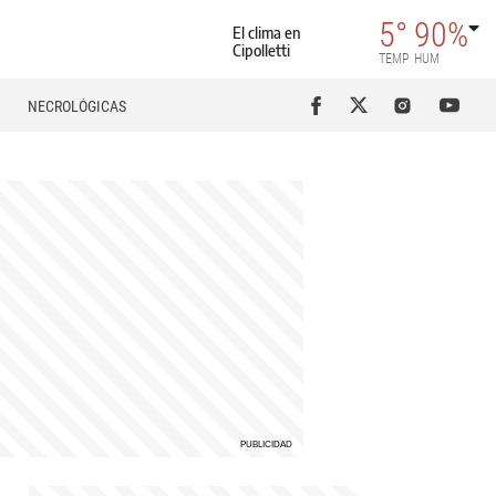
5°
90%
El clima en
Cipolletti
TEMP
HUM
NECROLÓGICAS