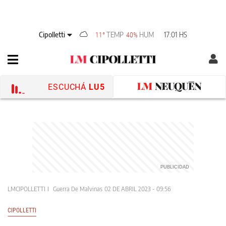
Cipolletti
TEMP
HUM
17:01 HS
11°
40%
ESCUCHÁ
LU5
LMCIPOLLETTI
Guerra De Malvinas
02 DE ABRIL 2023 - 09:56
CIPOLLETTI