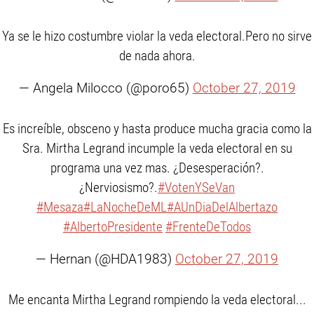
Ya se le hizo costumbre violar la veda electoral.Pero no sirve
de nada ahora.
— Angela Milocco (@poro65)
October 27, 2019
Es increíble, obsceno y hasta produce mucha gracia como la
Sra. Mirtha Legrand incumple la veda electoral en su
programa una vez mas. ¿Desesperación?.
¿Nerviosismo?.
#VotenYSeVan
#Mesaza
#LaNocheDeML
#AUnDiaDelAlbertazo
#AlbertoPresidente
#FrenteDeTodos
— Hernan (@HDA1983)
October 27, 2019
Me encanta Mirtha Legrand rompiendo la veda electoral...