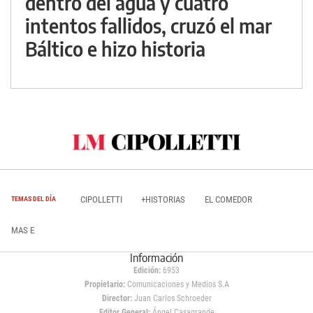
dentro del agua y cuatro
intentos fallidos, cruzó el mar
Báltico e hizo historia
CIPOLLETTI
+HISTORIAS
EL COMEDOR
TEMAS DEL DÍA
MAS E
Información
Edición:
6953
Propietario:
Comunicaciones y Medios S.A
Director:
Juan Carlos Schroeder
Editor General:
Ángel Casagrande