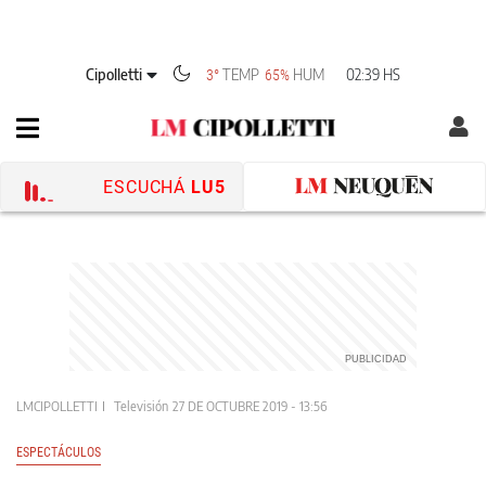
Cipolletti
TEMP
HUM
02:39 HS
3°
65%
ESCUCHÁ
LU5
LMCIPOLLETTI
Televisión
27 DE OCTUBRE 2019 - 13:56
ESPECTÁCULOS