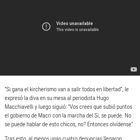
“Si gana el kircherismo van a salir todos en libertad”, le
expresó la diva en su mesa al periodista Hugo
Macchiavelli y luego siguió: “Vos crees que subió puntos
el gobierno de Macri con la marcha del Si, se puede. No
se puede hablar de esto chicos, no? Entonces olvídense”
Tras esto, al menos unas cuatro denuncias llegaron