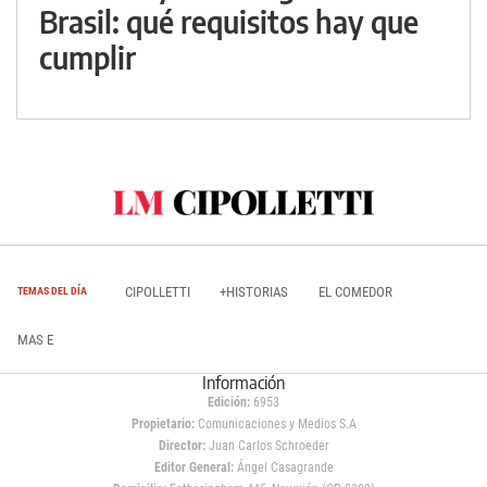
Brasil: qué requisitos hay que
cumplir
CIPOLLETTI
+HISTORIAS
EL COMEDOR
TEMAS DEL DÍA
MAS E
Información
Edición:
6953
Propietario:
Comunicaciones y Medios S.A
Director:
Juan Carlos Schroeder
Editor General:
Ángel Casagrande