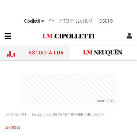
Cipolletti
TEMP
HUM
15:56 HS
7°
52%
ESCUCHÁ
LU5
LMCIPOLLETTI
Competencia
09 DE SEPTIEMBRE 2016 - 00:00
DEPORTES