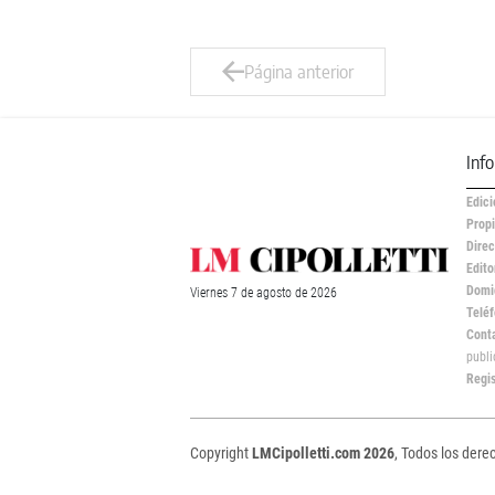
Página anterior
Inf
Edici
Propi
Direc
Edito
Domic
Viernes
7 de
agosto
de 2026
Teléf
Cont
publ
Regi
Copyright
LMCipolletti.com 2026
, Todos los dere