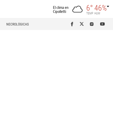
6°
46%
El clima en
Cipolletti
TEMP
HUM
NECROLÓGICAS