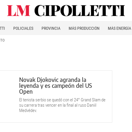
TTI
POLICIALES
PROVINCIA
MÁS PRODUCCIÓN
MÁS ENERGÍA
ITO
Novak Djokovic agranda la
leyenda y es campeón del US
Open
El tenista serbio se quedó con el 24° Grand Slam de
su carrera tras vencer en la final al ruso Daniil
Medvédev.