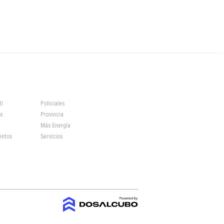
ti
Policiales
s
Provincia
Más Energía
entos
Servicios