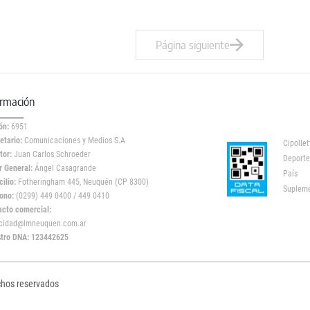
Página siguiente
ormación
ón:
6951
etario:
Comunicaciones y Medios S.A
Cipollet
tor:
Juan Carlos Schroeder
Deporte
r General:
Ángel Casagrande
País
ilio:
Fotheringham 445, Neuquén (CP 8300)
Suplem
ono:
(0299) 449 0400 / 449 0410
acto comercial:
icidad@lmneuquen.com.ar
stro DNA: 123442625
chos reservados