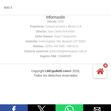
MAS E
Información
Edición:
6950
Propietario:
Comunicaciones y Medios S.A
Director:
Juan Carlos Schroeder
Editor General:
Ángel Casagrande
Domicilio:
Fotheringham 445, Neuquén (CP 8300)
Teléfono:
(0299) 449 0400 / 449 0410
Contacto comercial:
publicidad@lmneuquen.com.ar
Registro DNA: 123442625
Copyright
LMCipolletti.com
© 2026,
Todos los derechos reservados