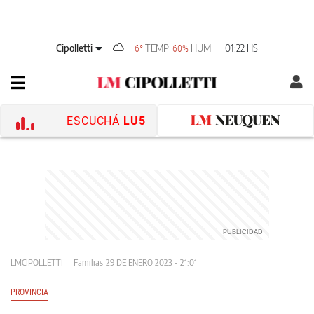
Cipolletti
TEMP
HUM
01:22 HS
6°
60%
ESCUCHÁ
LU5
LMCIPOLLETTI
Familias
29 DE ENERO 2023 - 21:01
PROVINCIA