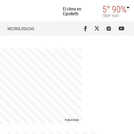
5°
90%
El clima en
Cipolletti
TEMP
HUM
NECROLÓGICAS