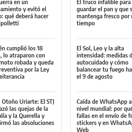
uerra en un
El truco infalible para
namiento y evitó el
guardar el pan y que 
io: qué deberá hacer
mantenga fresco por
polletti
tiempo
én cumplió los 18
El Sol, Leo y la alta
, lo atraparon con
intensidad: medidas 
moto robada y queda
autocuidado y cómo
reventiva por la Ley
balancear tu fuego h
eiterancia
el 9 de agosto
 Otoño Uriarte: El STJ
Caída de WhatsApp a
azó las quejas de la
nivel mundial: por qu
lía y la Querella y
fallas en el envío de f
irmó las absoluciones
stickers y en Whats
Web