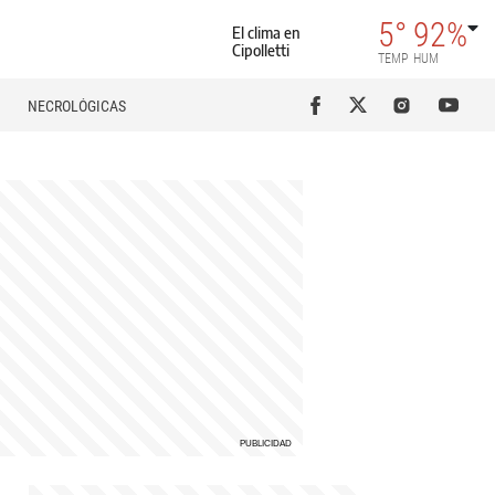
5°
92%
El clima en
Cipolletti
TEMP
HUM
NECROLÓGICAS