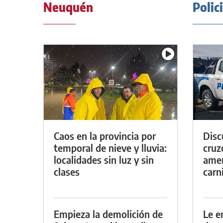
Neuquén
Polic
Caos en la provincia por
Discu
temporal de nieve y lluvia:
cruz
localidades sin luz y sin
amen
clases
carn
Empieza la demolición de
Le e