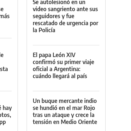
Se autolesionó en un
se
video sangriento ante sus
 más
seguidores y fue
rescatado de urgencia por
la Policía
de
El papa León XIV
confirmó su primer viaje
asta
oficial a Argentina:
cuándo llegará al país
Un buque mercante indio
é hay
se hundió en el mar Rojo
otos,
tras un ataque y crece la
App
tensión en Medio Oriente