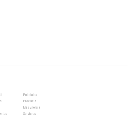
ti
Policiales
s
Provincia
Más Energía
entos
Servicios