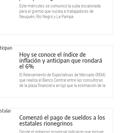
Este miércoles se comunicó la suba escalonada
para el gremio que nuclea a trabajadores de
Neuquén, Río Negro y La Pampa.
Hoy se conoce el índice de
inflación y anticipan que rondará
el 6%
El Relevamiento de Expectativas de Mercado (REM)
que realiza el Banco Central entre las consultoras
de la plaza financiera arrojó que la estimación de la
inflación minorista de abril se ubicó en 5,6%.
Comenzó el pago de sueldos a los
estatales rionegrinos
Desde el gobierno provincial indicaron que incluye