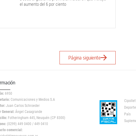
el aumento del 6 por ciento
Página siguiente
ormación
ón:
6950
etario:
Comunicaciones y Medios S.A
Cipollet
tor:
Juan Carlos Schroeder
Deporte
r General:
Ángel Casagrande
País
ilio:
Fotheringham 445, Neuquén (CP 8300)
Suplem
ono:
(0299) 449 0400 / 449 0410
acto comercial: