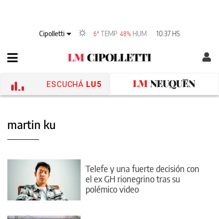
Cipolletti
TEMP
HUM
10:37 HS
6°
48%
ESCUCHÁ
LU5
martin ku
Telefe y una fuerte decisión con
el ex GH rionegrino tras su
polémico video