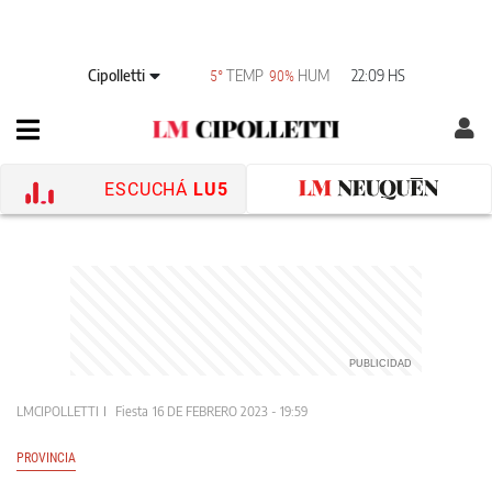
Cipolletti
TEMP
HUM
22:09 HS
5°
90%
ESCUCHÁ
LU5
LMCIPOLLETTI
Fiesta
16 DE FEBRERO 2023 - 19:59
PROVINCIA