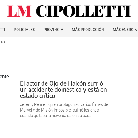
TTI
POLICIALES
PROVINCIA
MÁS PRODUCCIÓN
MÁS ENERGÍA
ITO
El actor de Ojo de Halcón sufrió
un accidente doméstico y está en
estado crítico
Jeremy Renner, quien protagonizó varios filmes de
Marvel y de Misión Imposible, sufrió lesiones
cuando quitaba la nieve caída en su casa.