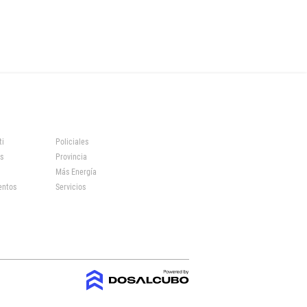
ti
Policiales
s
Provincia
Más Energía
entos
Servicios