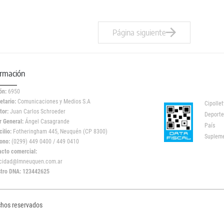
Página siguiente
ormación
ón:
6950
etario:
Comunicaciones y Medios S.A
Cipollet
tor:
Juan Carlos Schroeder
Deporte
r General:
Ángel Casagrande
País
ilio:
Fotheringham 445, Neuquén (CP 8300)
Suplem
ono:
(0299) 449 0400 / 449 0410
acto comercial:
icidad@lmneuquen.com.ar
stro DNA: 123442625
chos reservados