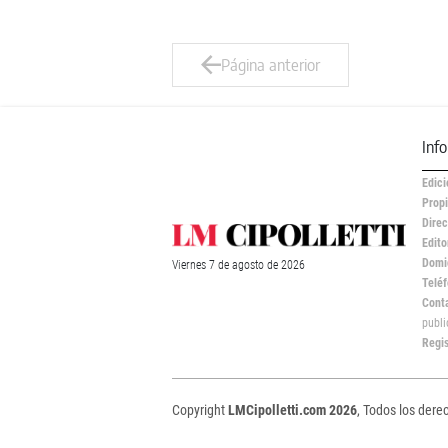
Página anterior
Inf
Edici
Propi
Direc
Edito
Domic
Viernes
7 de
agosto
de 2026
Teléf
Cont
publ
Regi
Copyright
LMCipolletti.com 2026
, Todos los dere