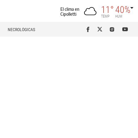
11°
40%
El clima en
Cipolletti
TEMP
HUM
NECROLÓGICAS