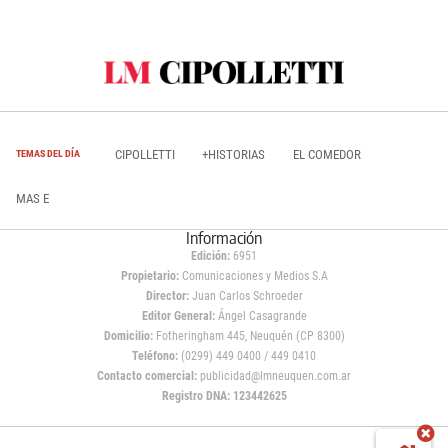
CIPOLLETTI
+HISTORIAS
EL COMEDOR
TEMAS DEL DÍA
MAS E
Información
Edición:
6951
Propietario:
Comunicaciones y Medios S.A
Director:
Juan Carlos Schroeder
Editor General:
Ángel Casagrande
Domicilio:
Fotheringham 445, Neuquén (CP 8300)
Teléfono:
(0299) 449 0400 / 449 0410
Contacto comercial:
publicidad@lmneuquen.com.ar
Registro DNA: 123442625