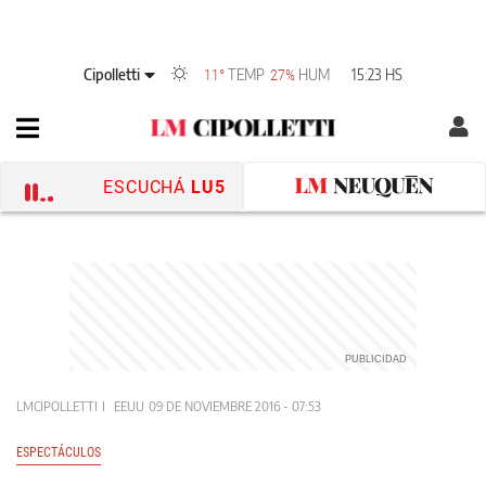
Cipolletti
TEMP
HUM
15:23 HS
11°
27%
ESCUCHÁ
LU5
LMCIPOLLETTI
EEUU
09 DE NOVIEMBRE 2016 - 07:53
ESPECTÁCULOS