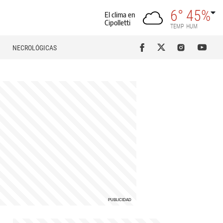
6°
45%
El clima en
Cipolletti
TEMP
HUM
NECROLÓGICAS