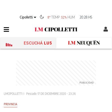
Cipolletti
TEMP
HUM
20:28 HS
8°
52%
ESCUCHÁ
LU5
LMCIPOLLETTI
Pescado
17 DE DICIEMBRE 2020 - 23:26
PROVINCIA