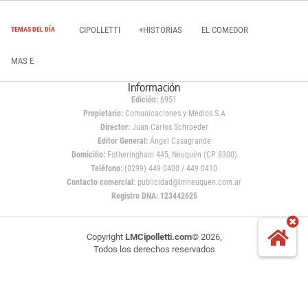
CIPOLLETTI
+HISTORIAS
EL COMEDOR
TEMAS DEL DÍA
MAS E
Información
Edición:
6951
Propietario:
Comunicaciones y Medios S.A
Director:
Juan Carlos Schroeder
Editor General:
Ángel Casagrande
Domicilio:
Fotheringham 445, Neuquén (CP 8300)
Teléfono:
(0299) 449 0400 / 449 0410
Contacto comercial:
publicidad@lmneuquen.com.ar
Registro DNA: 123442625
Copyright
LMCipolletti.com
© 2026,
Todos los derechos reservados