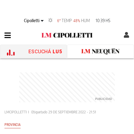
Cipolletti
TEMP
HUM
10:39 HS
6°
48%
ESCUCHÁ
LU5
LMCIPOLLETTI
Etiquetado
29 DE SEPTIEMBRE 2022 - 21:51
PROVINCIA