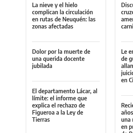
La nieve y el hielo
Discu
complican la circulación
cruz
en rutas de Neuquén: las
amen
zonas afectadas
carn
Dolor por la muerte de
Le e
una querida docente
de g
jubilada
alla
juic
en Ci
El departamento Lácar, al
límite: el informe que
explica el rechazo de
Reci
Figueroa a la Ley de
años
Tierras
una 
en p