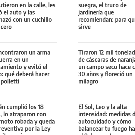
tieron en la calle, les
suegra, el truco de
ó el auto y las
jardinería que
azó con un cuchillo
recomiendan: para qu
icero
sirve
ncontraron un arma
Tiraron 12 mil tonela
uerra en un
de cáscaras de naranj
namiento y evitó el
un campo seco hace c
io: qué deberá hacer
30 años y floreció un
polletti
milagro
én cumplió los 18
El Sol, Leo y la alta
, lo atraparon con
intensidad: medidas 
moto robada y queda
autocuidado y cómo
reventiva por la Ley
balancear tu fuego h