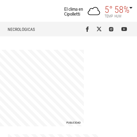
5°
58%
El clima en
Cipolletti
TEMP
HUM
NECROLÓGICAS