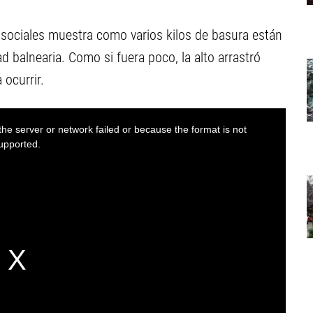
 sociales muestra como varios kilos de basura están
ad balnearia. Como si fuera poco, la alto arrastró
 ocurrir.