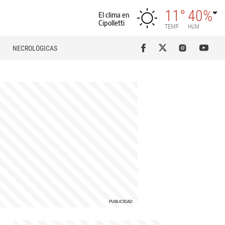
11°
40%
El clima en
Cipolletti
TEMP
HUM
NECROLÓGICAS