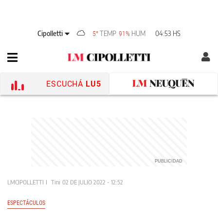
Cipolletti
TEMP
HUM
04:53 HS
5°
91%
ESCUCHÁ
LU5
LMCIPOLLETTI
Tini
02 DE JULIO 2022 - 12:52
ESPECTÁCULOS