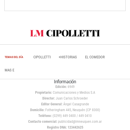
CIPOLLETTI
+HISTORIAS
EL COMEDOR
TEMAS DEL DÍA
MAS E
Información
Edición:
6949
Propietario:
Comunicaciones y Medios S.A
Director:
Juan Carlos Schroeder
Editor General:
Ángel Casagrande
Domicilio:
Fotheringham 445, Neuquén (CP 8300)
Teléfono:
(0299) 449 0400 / 449 0410
Contacto comercial:
publicidad@lmneuquen.com.ar
Registro DNA: 123442625