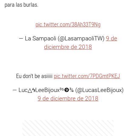
para las burlas.
pic.twitter.com/38Ah33T9Ng
— La Sampaoli (@LasampaoliTW)
9 de
diciembre de 2018
Eu don't be asiiiii
pic.twitter.com/7PDGmtPKEJ
— Luc△ϟLeeBijoux³⁵❾¾ (@LucasLeeBijoux)
9 de diciembre de 2018