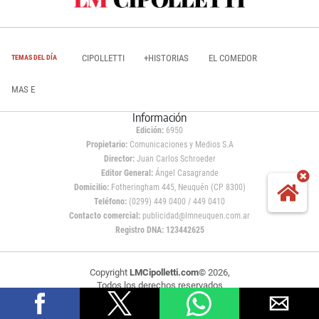
CIPOLLETTI
+HISTORIAS
EL COMEDOR
TEMAS DEL DÍA
MAS E
Información
Edición:
6950
Propietario:
Comunicaciones y Medios S.A
Director:
Juan Carlos Schroeder
Editor General:
Ángel Casagrande
Domicilio:
Fotheringham 445, Neuquén (CP 8300)
Teléfono:
(0299) 449 0400 / 449 0410
Contacto comercial:
publicidad@lmneuquen.com.ar
Registro DNA: 123442625
Copyright
LMCipolletti.com
© 2026,
Todos los derechos reservados