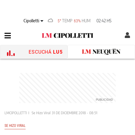
Cipolletti
TEMP
HUM
02:42 HS
5°
63%
ESCUCHÁ
LU5
LMCIPOLLETTI
Se Hizo Viral
31 DE DICIEMBRE 2018 - 08:51
SE HIZO VIRAL