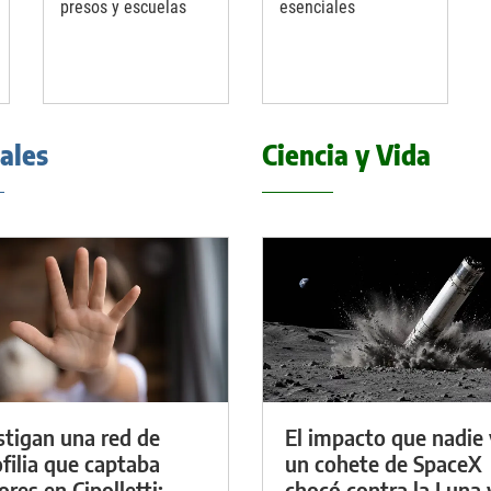
presos y escuelas
esenciales
iales
Ciencia y Vida
stigan una red de
El impacto que nadie 
filia que captaba
un cohete de SpaceX
res en Cipolletti:
chocó contra la Luna 