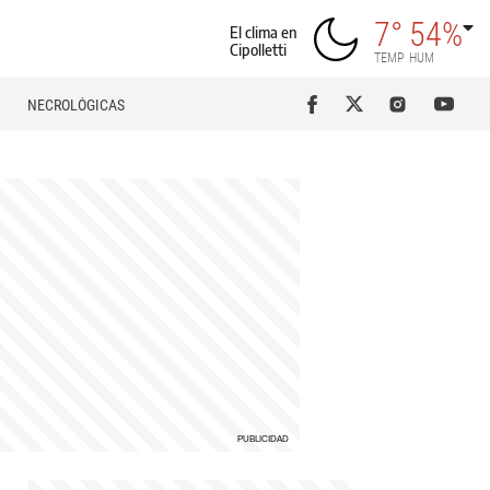
7°
54%
El clima en
Cipolletti
TEMP
HUM
NECROLÓGICAS