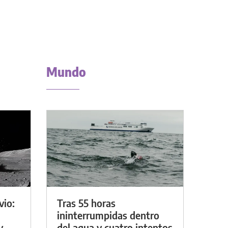
Mundo
vio:
Tras 55 horas
ininterrumpidas dentro
y
del agua y cuatro intentos