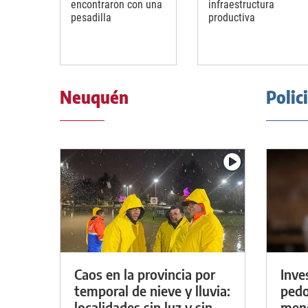
encontraron con una
infraestructura
pesadilla
productiva
Neuquén
Polic
Caos en la provincia por
Inve
temporal de nieve y lluvia:
pedo
localidades sin luz y sin
meno