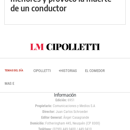
de un conductor
CIPOLLETTI
+HISTORIAS
EL COMEDOR
TEMAS DEL DÍA
MAS E
Información
Edición:
6951
Propietario:
Comunicaciones y Medios S.A
Director:
Juan Carlos Schroeder
Editor General:
Ángel Casagrande
Domicilio:
Fotheringham 445, Neuquén (CP 8300)
Teléfono:
(0299) 449 0400 / 449 0410