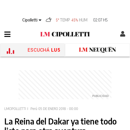
Cipolletti
TEMP
HUM
02:07 HS
5°
45%
ESCUCHÁ
LU5
LMCIPOLLETTI
Perú
05 DE ENERO 2018 - 00:00
La Reina del Dakar ya tiene todo