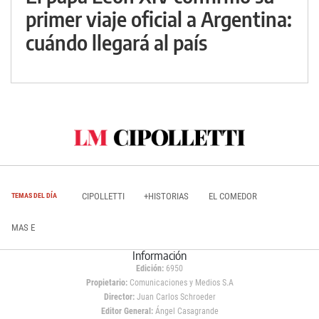
primer viaje oficial a Argentina:
cuándo llegará al país
CIPOLLETTI
+HISTORIAS
EL COMEDOR
TEMAS DEL DÍA
MAS E
Información
Edición:
6950
Propietario:
Comunicaciones y Medios S.A
Director:
Juan Carlos Schroeder
Editor General:
Ángel Casagrande