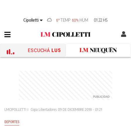
Cipolletti
TEMP
HUM
01:22 HS
6°
60%
ESCUCHÁ
LU5
LMCIPOLLETTI
Copa Libertadores
09 DE DICIEMBRE 2018 - 01:21
DEPORTES