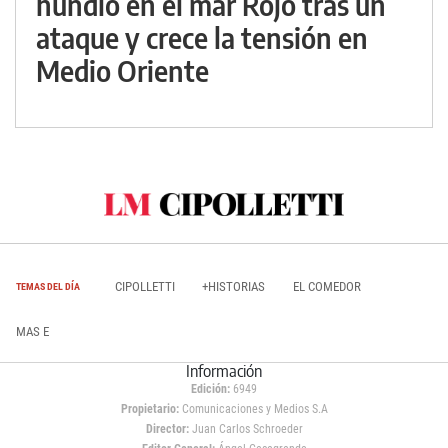
hundió en el mar Rojo tras un
ataque y crece la tensión en
Medio Oriente
CIPOLLETTI
+HISTORIAS
EL COMEDOR
TEMAS DEL DÍA
MAS E
Información
Edición:
6949
Propietario:
Comunicaciones y Medios S.A
Director:
Juan Carlos Schroeder