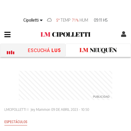
Cipolletti
TEMP
HUM
09:11 HS
5°
71%
ESCUCHÁ
LU5
LMCIPOLLETTI
Jey Mammon
09 DE ABRIL 2023 - 10:50
ESPECTÁCULOS