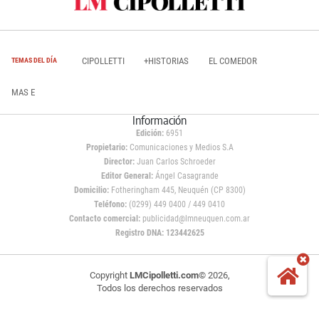
CIPOLLETTI
+HISTORIAS
EL COMEDOR
TEMAS DEL DÍA
MAS E
Información
Edición:
6951
Propietario:
Comunicaciones y Medios S.A
Director:
Juan Carlos Schroeder
Editor General:
Ángel Casagrande
Domicilio:
Fotheringham 445, Neuquén (CP 8300)
Teléfono:
(0299) 449 0400 / 449 0410
Contacto comercial:
publicidad@lmneuquen.com.ar
Registro DNA: 123442625
Copyright
LMCipolletti.com
© 2026,
Todos los derechos reservados