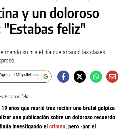
ina y un doloroso
 "Estabas feliz"
le mandó su hija el día que arrancó las clases
xpresó.
Agregar LMCipolletti.com
en
19 años que murió tras recibir una brutal golpiza
alizar una publicación sobre un doloroso recuerdo
ntinúa investigando el
crimen
, pero -por el