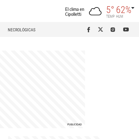
5°
62%
El clima en
Cipolletti
TEMP
HUM
NECROLÓGICAS