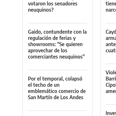
votaron los senadores
tien
neuquinos?
narc
Gaido, contundente con la
Cayó
regulación de ferias y
arma
showrooms: "Se quieren
ante
aprovechar de los
cuat
comerciantes neuquinos"
Viol
Por el temporal, colapsó
Barr
el techo de un
Cipo
emblemático comercio de
amen
San Martín de Los Andes
Inve