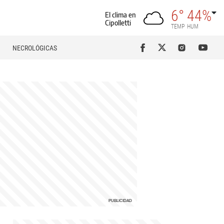
6°
44%
El clima en
Cipolletti
TEMP
HUM
NECROLÓGICAS