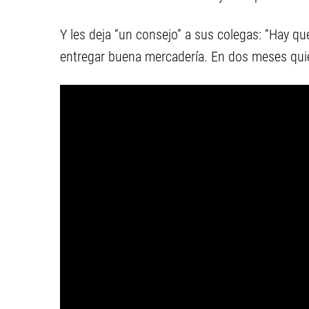
Y les deja “un consejo” a sus colegas: “Hay que 
entregar buena mercadería. En dos meses quier