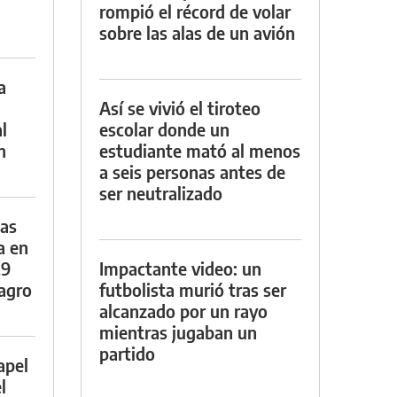
rompió el récord de volar
sobre las alas de un avión
a
Así se vivió el tiroteo
l
escolar donde un
n
estudiante mató al menos
a seis personas antes de
ser neutralizado
das
a en
29
Impactante video: un
lagro
futbolista murió tras ser
alcanzado por un rayo
mientras jugaban un
partido
apel
l