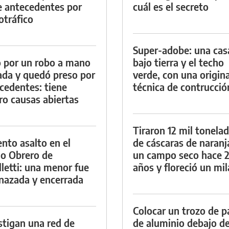
e antecedentes por
cuál es el secreto
otráfico
Super-adobe: una cas
 por un robo a mano
bajo tierra y el techo
da y quedó preso por
verde, con una origina
cedentes: tiene
técnica de contrucció
ro causas abiertas
Tiraron 12 mil tonela
ento asalto en el
de cáscaras de naranj
io Obrero de
un campo seco hace 
lletti: una menor fue
años y floreció un mi
azada y encerrada
Colocar un trozo de p
stigan una red de
de aluminio debajo de