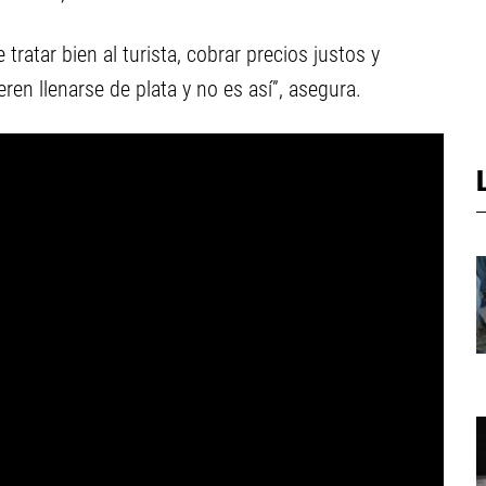
tratar bien al turista, cobrar precios justos y
en llenarse de plata y no es así”, asegura.