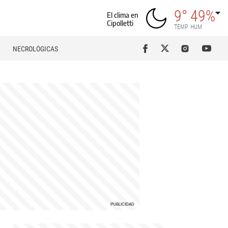
9°
49%
El clima en
Cipolletti
TEMP
HUM
NECROLÓGICAS