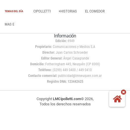
CIPOLLETTI
+HISTORIAS
EL COMEDOR
TEMAS DEL DÍA
MAS E
Información
Edición:
6949
Propietario:
Comunicaciones y Medios S.A
Director:
Juan Carlos Schroeder
Editor General:
Ángel Casagrande
Domicilio:
Fotheringham 445, Neuquén (CP 8300)
Teléfono:
(0299) 449 0400 / 449 0410
Contacto comercial:
publicidad@lmneuquen.com.ar
Registro DNA: 123442625
Copyright
LMCipolletti.com
© 2026,
Todos los derechos reservados