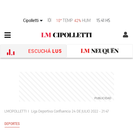
Cipolletti
TEMP
HUM
15:41 HS
10°
42%
ESCUCHÁ
LU5
LMCIPOLLETTI
Liga Deportiva Confluencia
24 DE JULIO 2022 - 21:47
DEPORTES