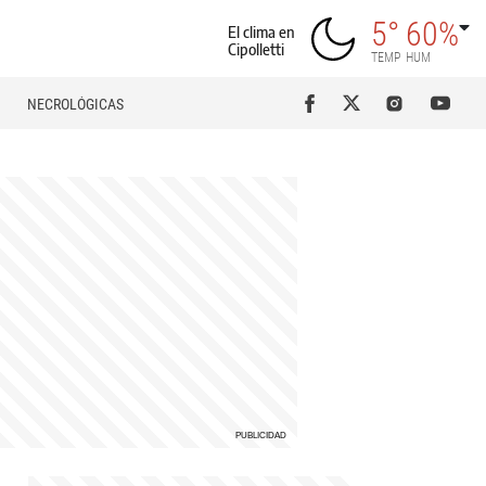
5°
60%
El clima en
Cipolletti
TEMP
HUM
NECROLÓGICAS