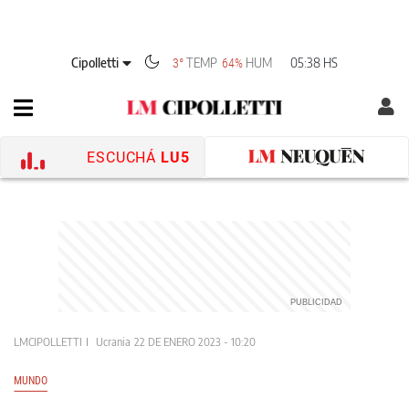
Cipolletti
TEMP
HUM
05:38 HS
3°
64%
ESCUCHÁ
LU5
LMCIPOLLETTI
Ucrania
22 DE ENERO 2023 - 10:20
MUNDO