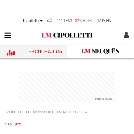
Cipolletti
TEMP
HUM
12:19 HS
11°
32%
ESCUCHÁ
LU5
LMCIPOLLETTI
Elecciones
10 DE ENERO 2023 - 10:34
CIPOLLETTI